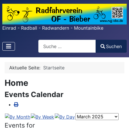
Einrad - Radball - Radwandern - Mountainbike
Search
Suchen
Type 2 or more characters for results.
Aktuelle Seite:
Startseite
Home
Events Calendar
Events for