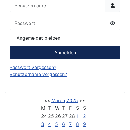
Benutzername
Passwort
Passwor
Angemeldet bleiben
Anmelden
Passwort vergessen?
Benutzername vergessen?
«
<
March
2025
>
»
M
T
W
T
F
S
S
24
25
26
27
28
1
2
3
4
5
6
7
8
9