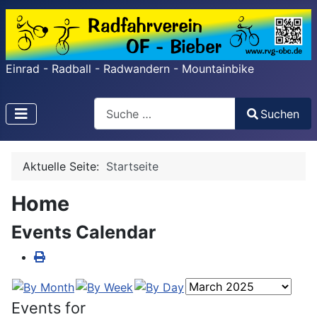
Einrad - Radball - Radwandern - Mountainbike
Search
Suchen
Type 2 or more characters for results.
Aktuelle Seite:
Startseite
Home
Events Calendar
Events for