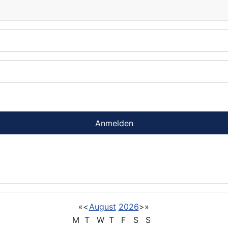
Anmelden
«
<
August
2026
>
»
M
T
W
T
F
S
S