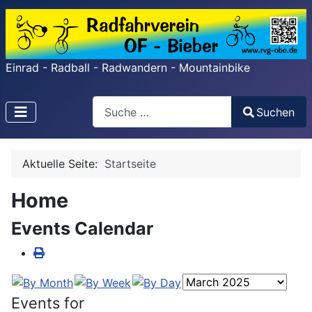
Einrad - Radball - Radwandern - Mountainbike
Search
Suchen
Type 2 or more characters for results.
Aktuelle Seite:
Startseite
Home
Events Calendar
Events for