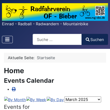
Einrad - Radball - Radwandern - Mountainbike
Search
Suchen
Type 2 or more characters for results.
Aktuelle Seite:
Startseite
Home
Events Calendar
Events for