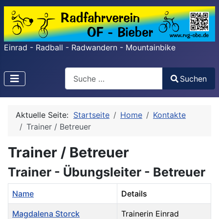
Einrad - Radball - Radwandern - Mountainbike
Search
Suchen
Type 2 or more characters for results.
Aktuelle Seite:
Startseite
Home
Kontakte
Trainer / Betreuer
Trainer / Betreuer
Trainer - Übungsleiter - Betreuer
Name
Details
Magdalena Storck
Trainerin Einrad