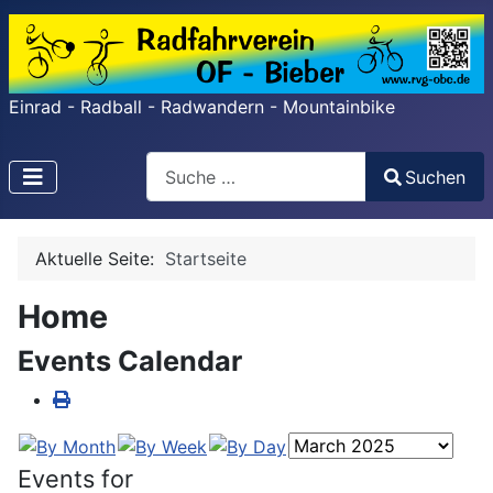
Einrad - Radball - Radwandern - Mountainbike
Search
Suchen
Type 2 or more characters for results.
Aktuelle Seite:
Startseite
Home
Events Calendar
Events for