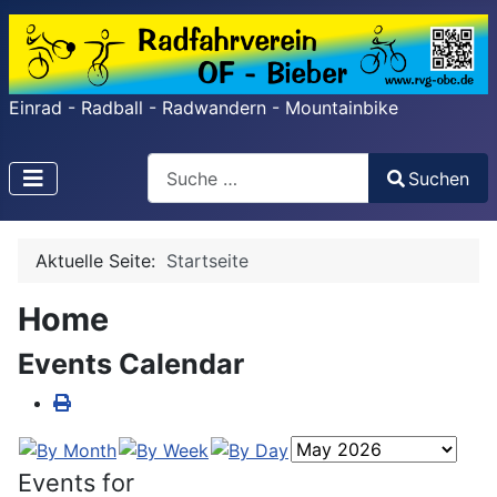
Einrad - Radball - Radwandern - Mountainbike
Search
Suchen
Type 2 or more characters for results.
Aktuelle Seite:
Startseite
Home
Events Calendar
Events for