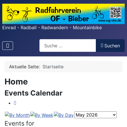
Einrad - Radball - Radwandern - Mountainbike
Search
Suchen
Type 2 or more characters for results.
Aktuelle Seite:
Startseite
Home
Events Calendar
Events for