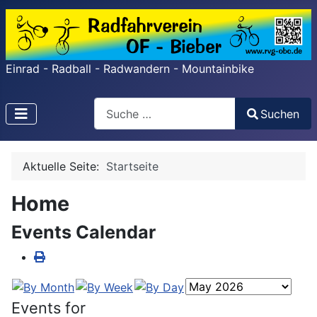
Einrad - Radball - Radwandern - Mountainbike
Search
Suchen
Type 2 or more characters for results.
Aktuelle Seite:
Startseite
Home
Events Calendar
Events for