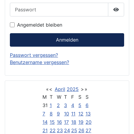
Passwort
Passwor
Angemeldet bleiben
Anmelden
Passwort vergessen?
Benutzername vergessen?
«
<
April
2025
>
»
M
T
W
T
F
S
S
31
1
2
3
4
5
6
7
8
9
10
11
12
13
14
15
16
17
18
19
20
21
22
23
24
25
26
27