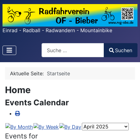
Einrad - Radball - Radwandern - Mountainbike
Search
Suchen
Type 2 or more characters for results.
Aktuelle Seite:
Startseite
Home
Events Calendar
Events for