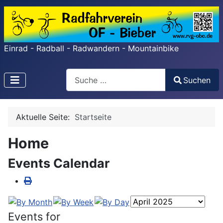
Einrad - Radball - Radwandern - Mountainbike
Search
Suchen
Type 2 or more characters for results.
Aktuelle Seite:
Startseite
Home
Events Calendar
Events for