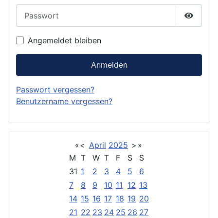
Passwort
Passwor
Angemeldet bleiben
Anmelden
Passwort vergessen?
Benutzername vergessen?
«
<
April
2025
>
»
M
T
W
T
F
S
S
31
1
2
3
4
5
6
7
8
9
10
11
12
13
14
15
16
17
18
19
20
21
22
23
24
25
26
27