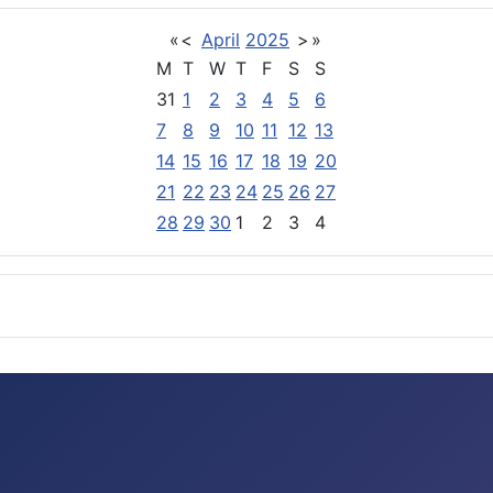
«
<
April
2025
>
»
M
T
W
T
F
S
S
31
1
2
3
4
5
6
7
8
9
10
11
12
13
14
15
16
17
18
19
20
21
22
23
24
25
26
27
28
29
30
1
2
3
4