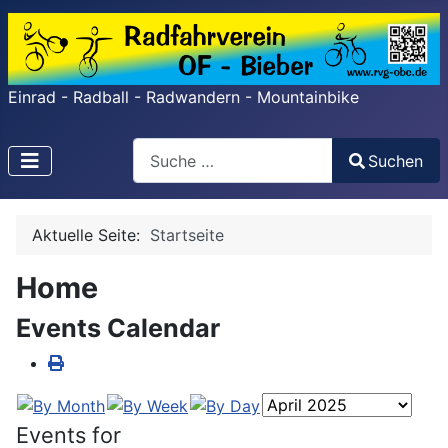
Einrad - Radball - Radwandern - Mountainbike
Search
Suchen
Type 2 or more characters for results.
Aktuelle Seite:
Startseite
Home
Events Calendar
Events for