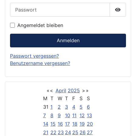
Passwort
Passwor
Angemeldet bleiben
Anmelden
Passwort vergessen?
Benutzername vergessen?
«
<
April
2025
>
»
M
T
W
T
F
S
S
31
1
2
3
4
5
6
7
8
9
10
11
12
13
14
15
16
17
18
19
20
21
22
23
24
25
26
27