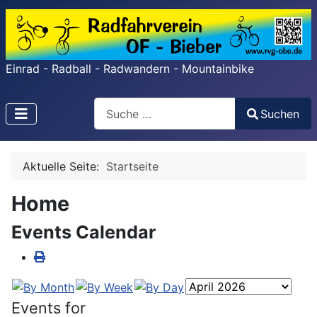
Einrad - Radball - Radwandern - Mountainbike
Search
Suchen
Type 2 or more characters for results.
Aktuelle Seite:
Startseite
Home
Events Calendar
Events for