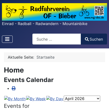
Einrad - Radball - Radwandern - Mountainbike
Search
Suchen
Type 2 or more characters for results.
Aktuelle Seite:
Startseite
Home
Events Calendar
Events for