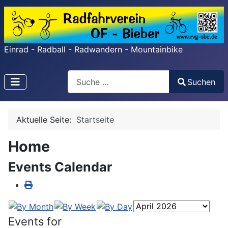
Einrad - Radball - Radwandern - Mountainbike
Search
Suchen
Type 2 or more characters for results.
Aktuelle Seite:
Startseite
Home
Events Calendar
Events for