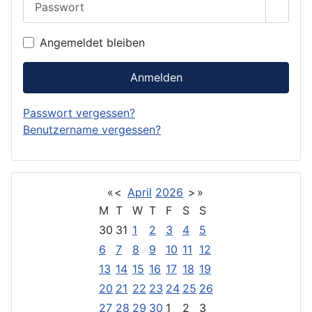
Passwo
Angemeldet bleiben
Anmelden
Passwort vergessen?
Benutzername vergessen?
«
<
April
2026
>
»
M
T
W
T
F
S
S
30
31
1
2
3
4
5
6
7
8
9
10
11
12
13
14
15
16
17
18
19
20
21
22
23
24
25
26
27
28
29
30
1
2
3