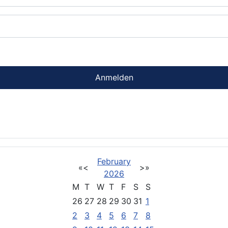
Anmelden
February
«
<
>
»
2026
M
T
W
T
F
S
S
26
27
28
29
30
31
1
2
3
4
5
6
7
8