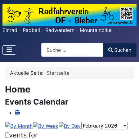
Einrad - Radball - Radwandern - Mountainbike
Search
Suchen
Type 2 or more characters for results.
Aktuelle Seite:
Startseite
Home
Events Calendar
Events for