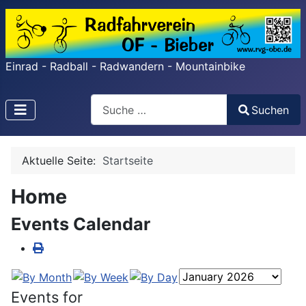
Einrad - Radball - Radwandern - Mountainbike
Search
Suchen
Type 2 or more characters for results.
Aktuelle Seite:
Startseite
Home
Events Calendar
Events for