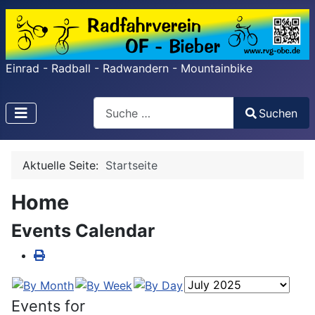
Einrad - Radball - Radwandern - Mountainbike
Search
Suchen
Type 2 or more characters for results.
Aktuelle Seite:
Startseite
Home
Events Calendar
Events for