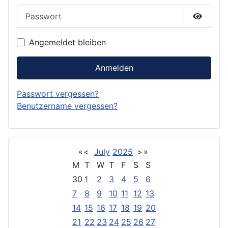
Passwort
Passwor
Angemeldet bleiben
Anmelden
Passwort vergessen?
Benutzername vergessen?
«
<
July
2025
>
»
M
T
W
T
F
S
S
30
1
2
3
4
5
6
7
8
9
10
11
12
13
14
15
16
17
18
19
20
21
22
23
24
25
26
27