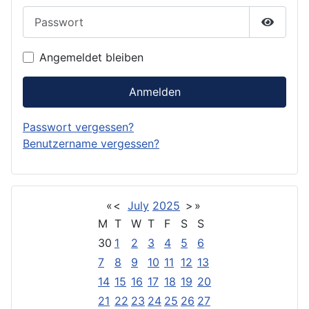
Passwort
Passwor
Angemeldet bleiben
Anmelden
Passwort vergessen?
Benutzername vergessen?
«
<
July
2025
>
»
M
T
W
T
F
S
S
30
1
2
3
4
5
6
7
8
9
10
11
12
13
14
15
16
17
18
19
20
21
22
23
24
25
26
27