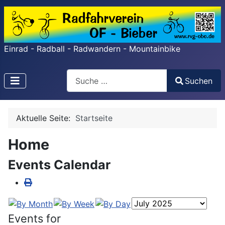
Einrad - Radball - Radwandern - Mountainbike
Search
Suchen
Type 2 or more characters for results.
Aktuelle Seite:
Startseite
Home
Events Calendar
Events for