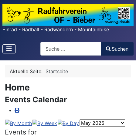
Einrad - Radball - Radwandern - Mountainbike
Search
Suchen
Type 2 or more characters for results.
Aktuelle Seite:
Startseite
Home
Events Calendar
Events for