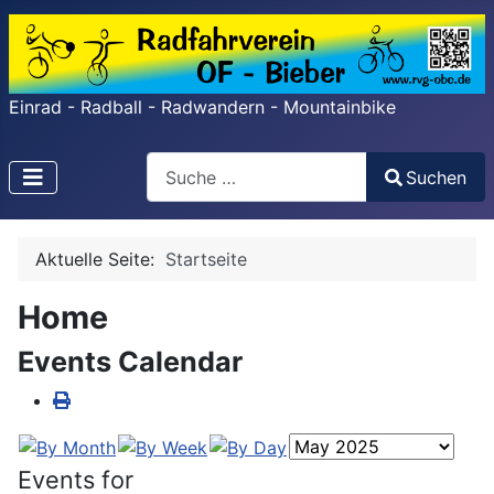
Einrad - Radball - Radwandern - Mountainbike
Search
Suchen
Type 2 or more characters for results.
Aktuelle Seite:
Startseite
Home
Events Calendar
Events for