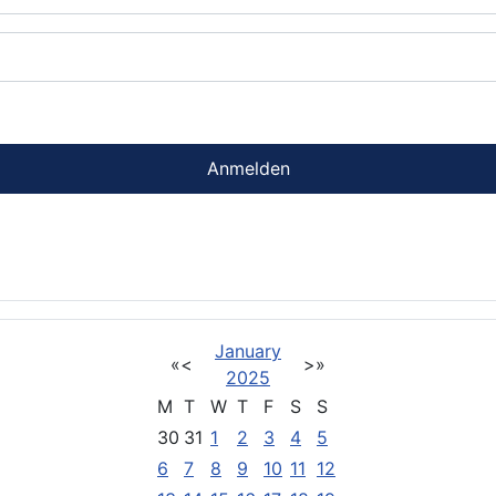
Anmelden
January
«
<
>
»
2025
M
T
W
T
F
S
S
30
31
1
2
3
4
5
6
7
8
9
10
11
12