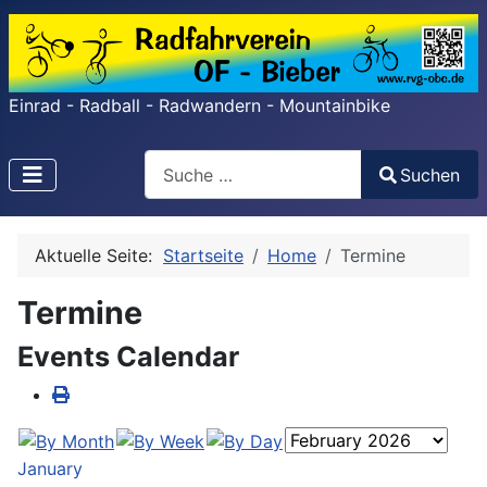
Einrad - Radball - Radwandern - Mountainbike
Search
Suchen
Type 2 or more characters for results.
Aktuelle Seite:
Startseite
Home
Termine
Termine
Events Calendar
January