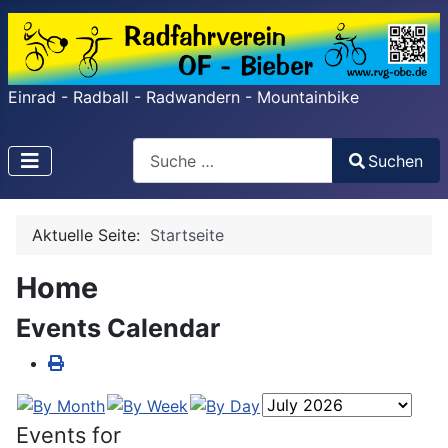
Einrad - Radball - Radwandern - Mountainbike
Search
Suchen
Type 2 or more characters for results.
Aktuelle Seite:
Startseite
Home
Events Calendar
Events for