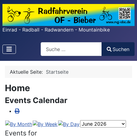
Einrad - Radball - Radwandern - Mountainbike
Search
Suchen
Type 2 or more characters for results.
Aktuelle Seite:
Startseite
Home
Events Calendar
Events for