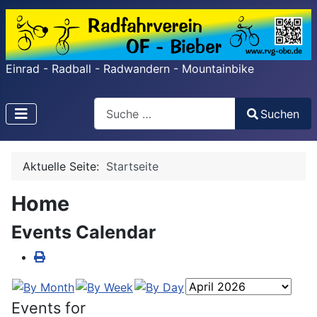
Einrad - Radball - Radwandern - Mountainbike
Search
Suchen
Type 2 or more characters for results.
Aktuelle Seite:
Startseite
Home
Events Calendar
Events for