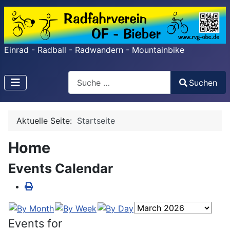
Einrad - Radball - Radwandern - Mountainbike
Search
Suchen
Type 2 or more characters for results.
Aktuelle Seite:
Startseite
Home
Events Calendar
Events for