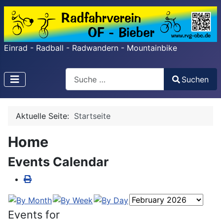
Einrad - Radball - Radwandern - Mountainbike
Search
Suchen
Type 2 or more characters for results.
Aktuelle Seite:
Startseite
Home
Events Calendar
Events for