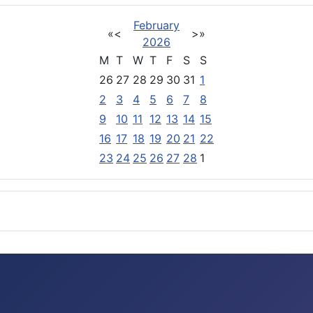
February
«
<
>
»
2026
M
T
W
T
F
S
S
26
27
28
29
30
31
1
2
3
4
5
6
7
8
9
10
11
12
13
14
15
16
17
18
19
20
21
22
23
24
25
26
27
28
1