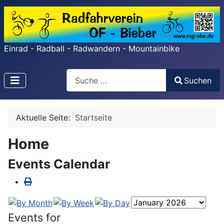
Einrad - Radball - Radwandern - Mountainbike
Search
Suchen
Type 2 or more characters for results.
Aktuelle Seite:
Startseite
Home
Events Calendar
Events for