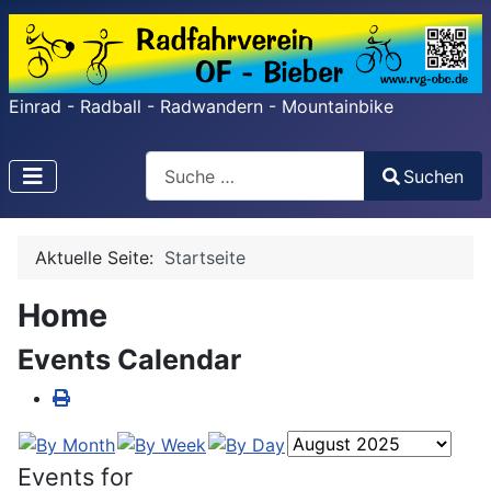
Einrad - Radball - Radwandern - Mountainbike
Search
Suchen
Type 2 or more characters for results.
Aktuelle Seite:
Startseite
Home
Events Calendar
Events for