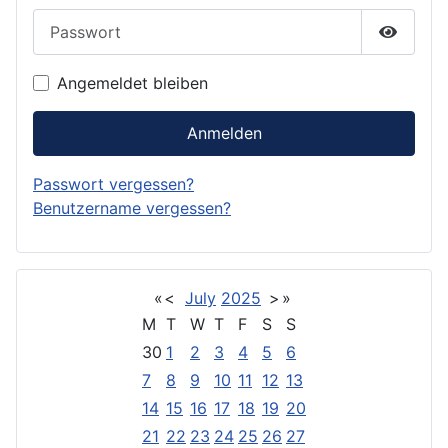
Passwort
Passwor
Angemeldet bleiben
Anmelden
Passwort vergessen?
Benutzername vergessen?
«
<
July
2025
>
»
M
T
W
T
F
S
S
30
1
2
3
4
5
6
7
8
9
10
11
12
13
14
15
16
17
18
19
20
21
22
23
24
25
26
27