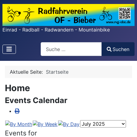
Einrad - Radball - Radwandern - Mountainbike
Search
Suchen
Type 2 or more characters for results.
Aktuelle Seite:
Startseite
Home
Events Calendar
Events for