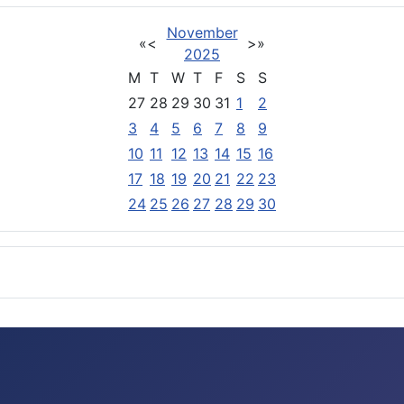
November
«
<
>
»
2025
M
T
W
T
F
S
S
27
28
29
30
31
1
2
3
4
5
6
7
8
9
10
11
12
13
14
15
16
17
18
19
20
21
22
23
24
25
26
27
28
29
30