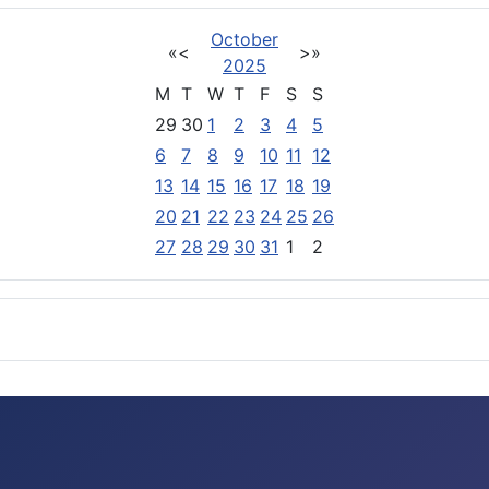
October
«
<
>
»
2025
M
T
W
T
F
S
S
29
30
1
2
3
4
5
6
7
8
9
10
11
12
13
14
15
16
17
18
19
20
21
22
23
24
25
26
27
28
29
30
31
1
2