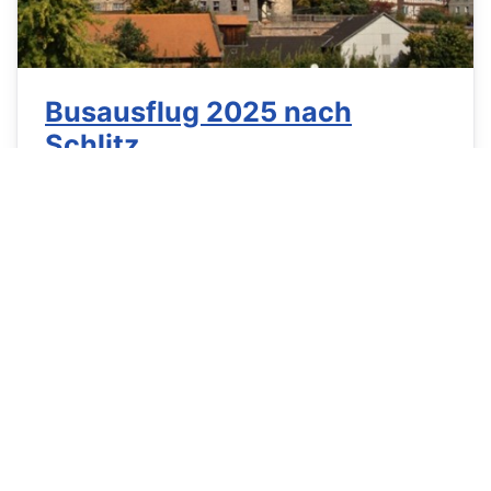
Busausflug 2025 nach
Schlitz
Details
Veröffentlicht: 21. Juli 2025
Zugriffe: 734
Einladung zum Familien -
Ausflug der
Radfahrer!
Unser diesjähriger Busausflug führt uns nach
Schlitz.
Weiterlesen: Busausflug 2025 nach
Schlitz