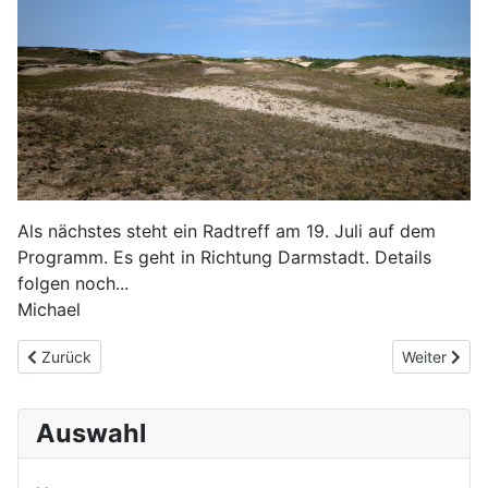
Als nächstes steht ein Radtreff am 19. Juli auf dem
Programm. Es geht in Richtung Darmstadt. Details
folgen noch...
Michael
Vorheriger Beitrag: Radtreff am 16.08.2025
Nächster Be
Zurück
Weiter
Auswahl