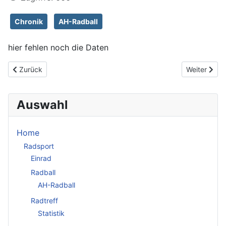
Chronik
AH-Radball
hier fehlen noch die Daten
Vorheriger Beitrag: Hubert und Thomas feiern ihren AH-Radball-
Nächster Be
Zurück
Weiter
Auswahl
Home
Radsport
Einrad
Radball
AH-Radball
Radtreff
Statistik