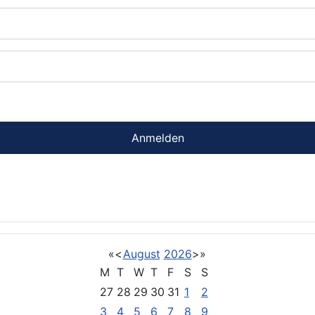
Anmelden
«
<
August
2026
>
»
M
T
W
T
F
S
S
27
28
29
30
31
1
2
3
4
5
6
7
8
9