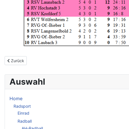
Vorheriger Beitrag: Radball-Vereinsmeister 2024/25
Zurück
Auswahl
Home
Radsport
Einrad
Radball
AH-Radball