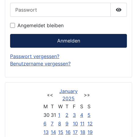
Passwort
Passwor
Angemeldet bleiben
Anmelden
Passwort vergessen?
Benutzername vergessen?
January
«
<
>
»
2025
M
T
W
T
F
S
S
30
31
1
2
3
4
5
6
7
8
9
10
11
12
13
14
15
16
17
18
19