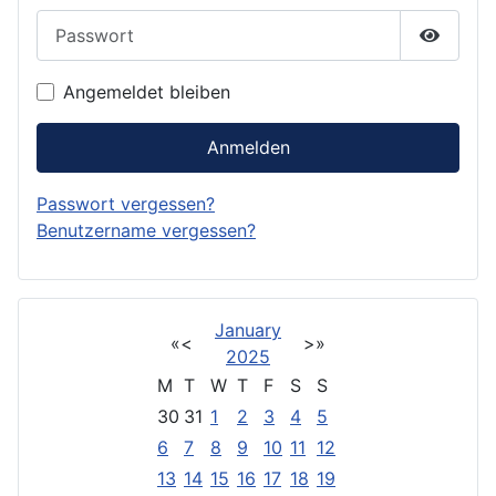
Passwort
Passwor
Angemeldet bleiben
Anmelden
Passwort vergessen?
Benutzername vergessen?
January
«
<
>
»
2025
M
T
W
T
F
S
S
30
31
1
2
3
4
5
6
7
8
9
10
11
12
13
14
15
16
17
18
19