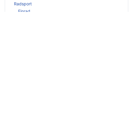
Radsport
Einrad
Radball
AH-Radball
Radtreff
Statistik
Mountainbike
Kontakte
Vorstand
erweiterter Vorstand
Fachwarte
Trainer / Betreuer
Dokumente
Termine
Impressum
Datenschutz