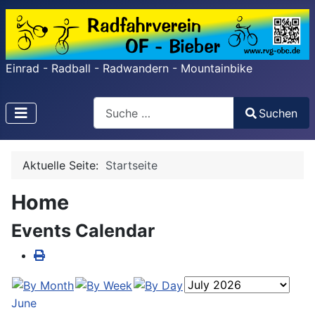
Einrad - Radball - Radwandern - Mountainbike
Search
Suchen
Type 2 or more characters for results.
Aktuelle Seite:
Startseite
Home
Events Calendar
June