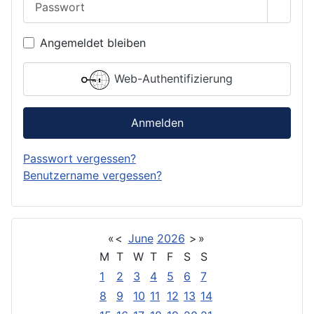
Passwo
Angemeldet bleiben
Web-Authentifizierung
Anmelden
Passwort vergessen?
Benutzername vergessen?
«
<
June
2026
>
»
M
T
W
T
F
S
S
1
2
3
4
5
6
7
8
9
10
11
12
13
14