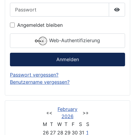
Passwort
Passwor
Angemeldet bleiben
Web-Authentifizierung
Anmelden
Passwort vergessen?
Benutzername vergessen?
February
«
<
>
»
2026
M
T
W
T
F
S
S
26
27
28
29
30
31
1