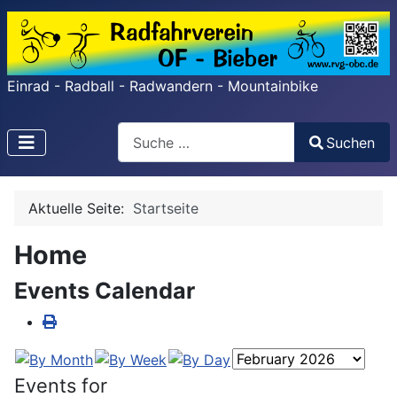
Einrad - Radball - Radwandern - Mountainbike
Search
Suchen
Type 2 or more characters for results.
Aktuelle Seite:
Startseite
Home
Events Calendar
Events for