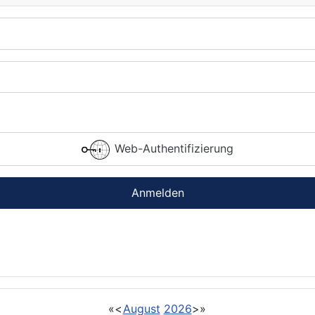
Web-Authentifizierung
Anmelden
«
<
August
2026
>
»